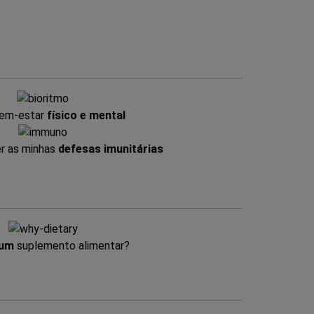
bem-estar
físico e mental
er as minhas
defesas imunitárias
 um
suplemento alimentar?