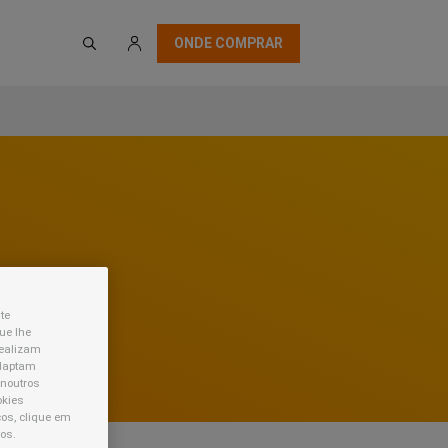
ONDE COMPRAR
te
ue lhe
realizam
adaptam
 noutros
okies
os, clique em
os.