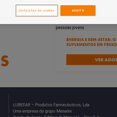
Definições de cookies
ACEITO
ENERGIA E BEM-ESTAR: 
SUPLEMENTOS EM PESSO
S
VER AGO
LUBEFAR – Produtos Farmacêuticos, Lda
Uma empresa do grupo Menarini