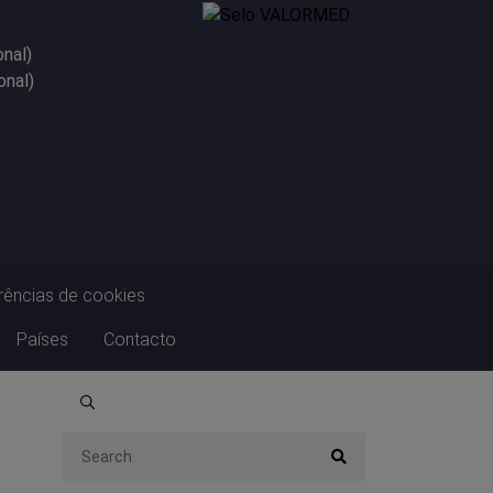
onal)
onal)
rências de cookies
Países
Contacto
Search