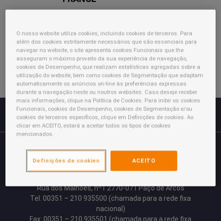
TURKEY
O nosso website utiliza cookies, incluindo cookies de terceiros. Para
além dos cookies estritamente necessários que são essenciais para
navegar no website, o site apresenta cookies Funcionais que lhe
asseguram o máximo proveito da sua experiência de navegação,
cookies de Desempenho, que realizam estatísticas agregadas sobre a
utilização do website, bem como cookies de Segmentação que adaptam
automaticamente os anúncios on-line às preferências expressas
durante a navegação neste ou noutros websites. Caso deseje receber
mais informações, clique na Política de Cookies. Para inibir os cookies
Funcionais, cookies de Desempenho, cookies de Segmentação e/ou
cookies de terceiros específicos, clique em Definições de cookies. Ao
clicar em ACEITO, estará a aceitar todos os tipos de cookies
mencionados.
LUBEFAR – Produtos Farmacêuticos, Lda
Definições de cookies
ACEITO
Uma empresa do grupo Menarini
Quinta da Fonte, Edifício D. Manuel I – Piso 2-A
Rua dos Malhões, nº1 2770-071 Paço de Arcos
Tel. 00351 – 210 935500 (chamada para a rede fixa
nacional)
Fax: 00351 – 210 935501 (chamada para a rede fixa