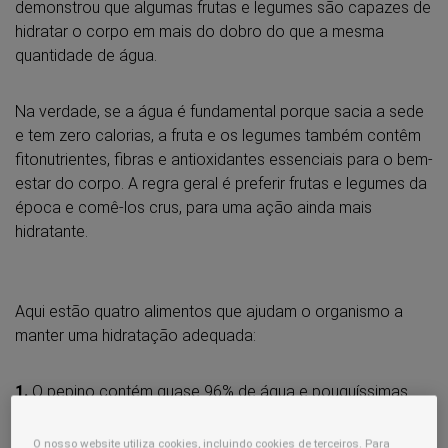
demonstrou que algumas frutas e legumes são capazes de
hidratar o corpo em mais do dobro do que a mesma
quantidade de água.
Na verdade, se a água é fundamental porque sacia a sede
e tem zero calorias, a fruta e os legumes também contêm
fitonutrientes, fibras e antioxidantes essenciais para o bem-
estar do corpo. A regra geral é preferir frutas e legumes da
época e comê-los crus, para uma ação ainda mais
hidratante.
Aqui estão quatro alimentos que ajudam o organismo a
manter uma hidratação adequada:
1.
O pepino contém quase 96% de água e pouquíssimas
calorias. Para um efeito digestivo, coma com a casca, que
é rica em enzimas e fibras.
O nosso website utiliza cookies, incluindo cookies de terceiros. Para