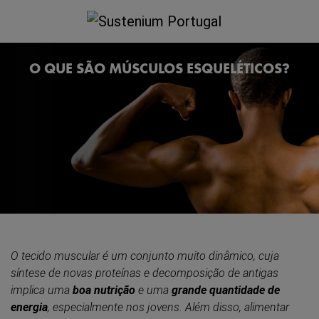
O QUE SÃO MÚSCULOS ESQUELÉTICOS?
O tecido muscular é um conjunto muito dinâmico, cuja
síntese de novas proteínas e decomposição de antigas
implica uma
boa nutrição
e uma
grande quantidade de
energia
, especialmente nos jovens. Além disso, alimentar