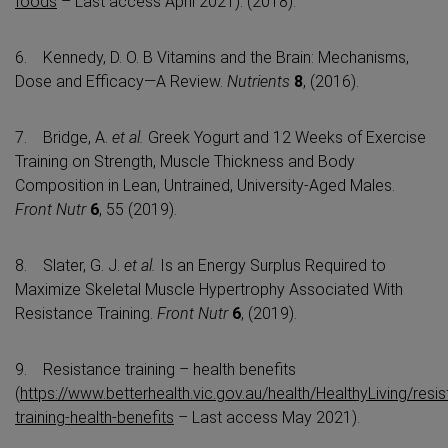
foods
– Last access April 2021). (2018).
6. Kennedy, D. O. B Vitamins and the Brain: Mechanisms,
Dose and Efficacy—A Review.
Nutrients
8
, (2016).
7. Bridge, A.
et al.
Greek Yogurt and 12 Weeks of Exercise
Training on Strength, Muscle Thickness and Body
Composition in Lean, Untrained, University-Aged Males.
Front Nutr
6
, 55 (2019).
8. Slater, G. J.
et al.
Is an Energy Surplus Required to
Maximize Skeletal Muscle Hypertrophy Associated With
Resistance Training.
Front Nutr
6
, (2019).
9. Resistance training – health benefits
(
https://www.betterhealth.vic.gov.au/health/HealthyLiving/resi
training-health-benefits
– Last access May 2021).