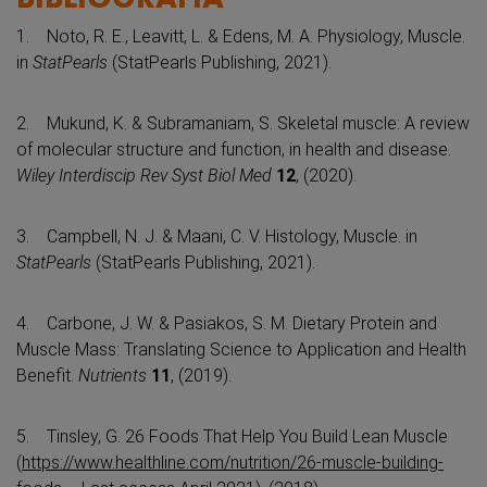
1. Noto, R. E., Leavitt, L. & Edens, M. A. Physiology, Muscle.
in
StatPearls
(StatPearls Publishing, 2021).
2. Mukund, K. & Subramaniam, S. Skeletal muscle: A review
of molecular structure and function, in health and disease.
Wiley Interdiscip Rev Syst Biol Med
12
, (2020).
3. Campbell, N. J. & Maani, C. V. Histology, Muscle. in
StatPearls
(StatPearls Publishing, 2021).
4. Carbone, J. W. & Pasiakos, S. M. Dietary Protein and
Muscle Mass: Translating Science to Application and Health
Benefit.
Nutrients
11
, (2019).
5. Tinsley, G. 26 Foods That Help You Build Lean Muscle
(
https://www.healthline.com/nutrition/26-muscle-building-