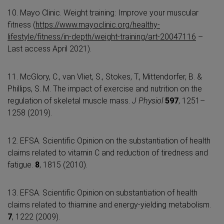
10. Mayo Clinic. Weight training: Improve your muscular
fitness (
https://www.mayoclinic.org/healthy-
lifestyle/fitness/in-depth/weight-training/art-20047116
–
Last access April 2021).
11. McGlory, C., van Vliet, S., Stokes, T., Mittendorfer, B. &
Phillips, S. M. The impact of exercise and nutrition on the
regulation of skeletal muscle mass.
J Physiol
597
, 1251–
1258 (2019).
12. EFSA. Scientific Opinion on the substantiation of health
claims related to vitamin C and reduction of tiredness and
fatigue.
8
, 1815 (2010).
13. EFSA. Scientific Opinion on substantiation of health
claims related to thiamine and energy-yielding metabolism.
7
, 1222 (2009).